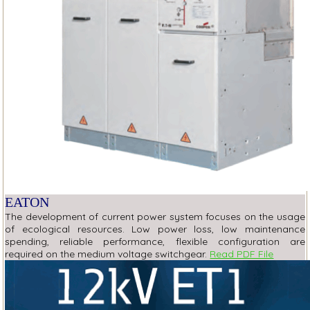
EATON
The development of current power system focuses on the usage
of ecological resources. Low power loss, low maintenance
spending, reliable performance, flexible configuration are
required on the medium voltage switchgear.
Read PDF File