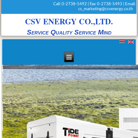
Call: 0-2738-5492 | Fax: 0-2738-5493 | Email:
cs_marketing@csvenergy.co.th
CSV ENERGY CO.,LTD.
Service Quality Service Mind