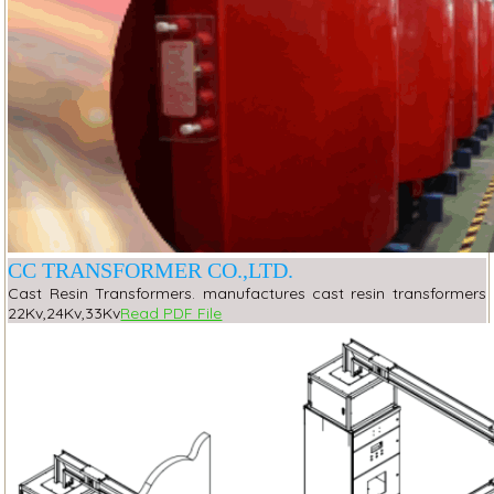
CC TRANSFORMER CO.,LTD.
Cast Resin Transformers. manufactures cast resin transformers
22Kv,24Kv,33Kv
Read PDF File